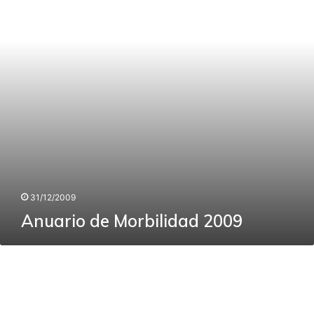
31/12/2009
Anuario de Morbilidad 2009
Boletin
Epidemiológico
2008