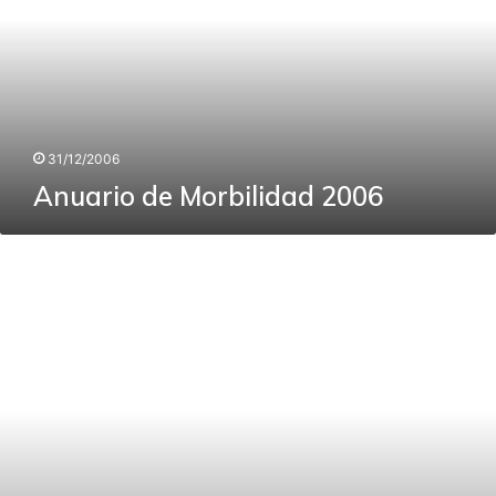
31/12/2006
Anuario de Morbilidad 2006
Anuario
de
Mortalidad
2006