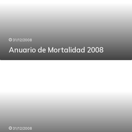
31/12/2008
Anuario de Mortalidad 2008
Anuario
de
Morbilidad
2008
31/12/2008