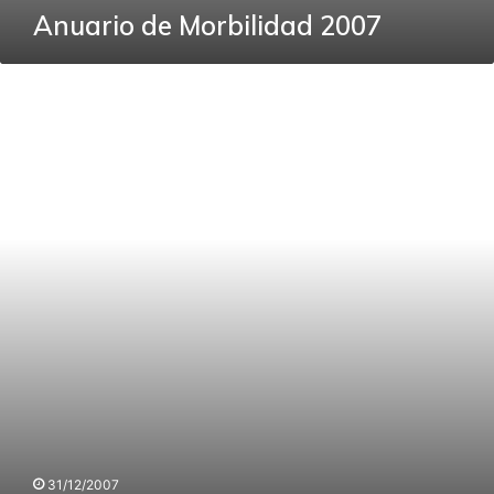
Anuario de Morbilidad 2007
Anuario
de
Mortalidad
2007
31/12/2007