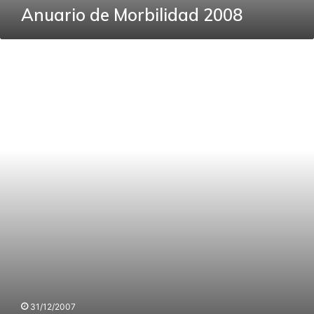
Anuario de Morbilidad 2008
Anuario
de
Morbilidad
2007
31/12/2007