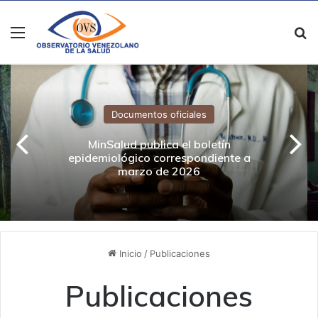
Menú
B
Documentos oficiales
MinSalud publica el boletín
epidemiológico correspondiente a
marzo de 2026
Inicio
/
Publicaciones
Publicaciones