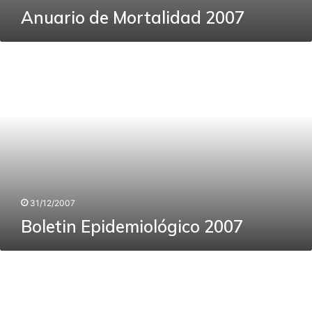
Anuario de Mortalidad 2007
Boletin
Epidemiológico
2007
31/12/2007
Boletin Epidemiológico 2007
Anuario
de
Morbilidad
2006