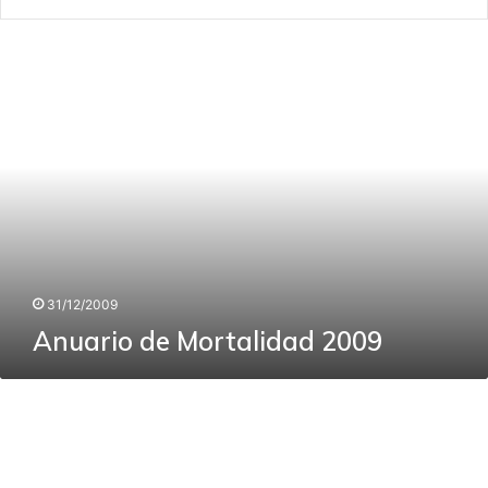
Anuario
de
Mortalidad
2009
31/12/2009
Anuario de Mortalidad 2009
Anuario
de
Morbilidad
2009