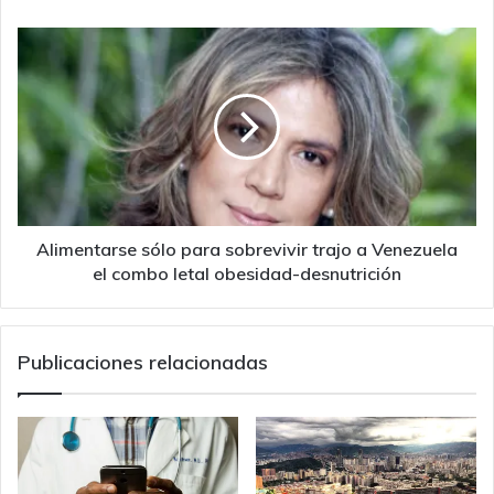
Alimentarse
sólo
para
sobrevivir
trajo
a
Venezuela
el
combo
letal
Alimentarse sólo para sobrevivir trajo a Venezuela
obesidad-
el combo letal obesidad-desnutrición
desnutrición
Publicaciones relacionadas