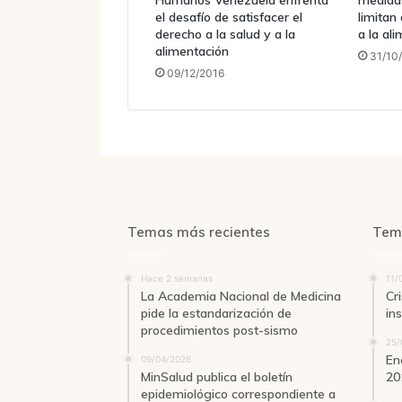
Humanos Venezuela enfrenta
medidas
el desafío de satisfacer el
limitan 
derecho a la salud y a la
a la al
alimentación
31/10
09/12/2016
Temas más recientes
Tem
Hace 2 semanas
11/
La Academia Nacional de Medicina
Cri
pide la estandarización de
in
procedimientos post-sismo
25/
En
09/04/2026
MinSalud publica el boletín
20
epidemiológico correspondiente a