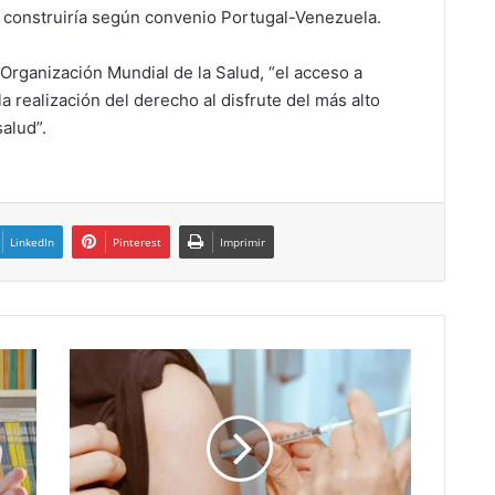
e construiría según convenio Portugal-Venezuela.
Organización Mundial de la Salud, “el acceso a
 realización del derecho al disfrute del más alto
salud”.
LinkedIn
Pinterest
Imprimir
Venezuela
desarrolló
la
Semana
de
Vacunación