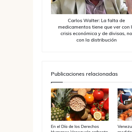
tiene
que
ver
con
Carlos Walter: La falta de
la
medicamentos tiene que ver con 
crisis
crisis económica y de divisas, n
económica
con la distribución
y
de
divisas,
no
con
Publicaciones relacionadas
la
distribución
En el Día de los Derechos
Venezu