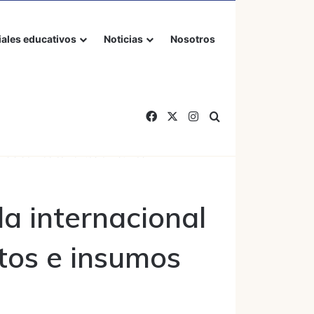
iales educativos
Noticias
Nosotros
Facebook
X
Instagram
Buscar por
 crisis de medicamentos e insumos
da internacional
tos e insumos