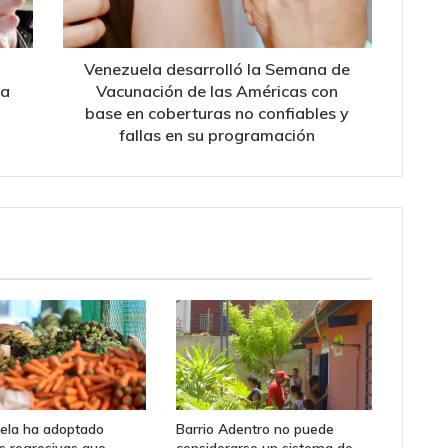
de
las
Américas
con
Venezuela desarrolló la Semana de
base
la
Vacunación de las Américas con
en
o
base en coberturas no confiables y
coberturas
fallas en su programación
no
confiables
y
fallas
en
su
programación
ela ha adoptado
Barrio Adentro no puede