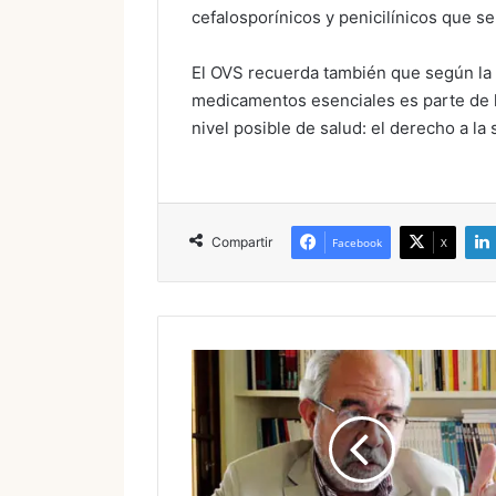
cefalosporínicos y penicilínicos que s
El OVS recuerda también que según la 
medicamentos esenciales es parte de la
nivel posible de salud: el derecho a la 
Compartir
Facebook
X
Carlos
Walter:
La
falta
de
medicamentos