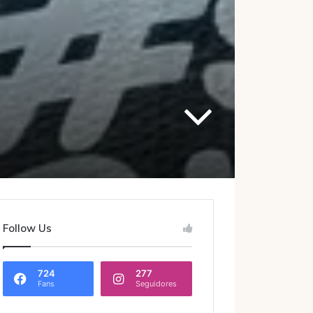
Follow Us
724
277
Fans
Seguidores