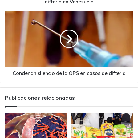
difteria en Venezuela
Condenan
silencio
de
la
OPS
en
casos
de
difteria
Condenan silencio de la OPS en casos de difteria
Publicaciones relacionadas