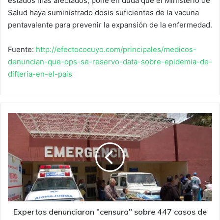
estados más afectados, pone en duda que el Ministerio de
Salud haya suministrado dosis suficientes de la vacuna
pentavalente para prevenir la expansión de la enfermedad.
Fuente:
http://efectococuyo.com/principales/medicos-
denuncian-que-ops-se-reservo-data-sobre-epidemia-de-
difteria-en-el-pais
Expertos
denunciaron
"censura"
sobre
447
casos
de
difteria
en
Venezuela
Expertos denunciaron "censura" sobre 447 casos de