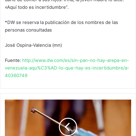
«Aquí todo es incertidumbre”.
*DW se reserva la publicación de los nombres de las
personas consultadas
José Ospina-Valencia (mn)
Fuente:
http://www.dw.com/es/sin-pan-no-hay-arepa-en-
venezuela-aqu%C3%AD-lo-que-hay-es-incertidumbre/a-
40360749
Condenan
silencio
de
la
OPS
en