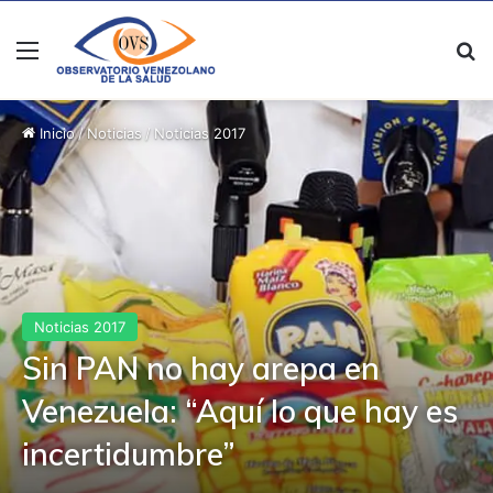
Menú
B
Inicio
/
Noticias
/
Noticias 2017
Noticias 2017
Sin PAN no hay arepa en
Venezuela: “Aquí lo que hay es
incertidumbre”