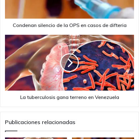
casos
de
difteria
Condenan silencio de la OPS en casos de difteria
La
tuberculosis
gana
terreno
en
Venezuela
La tuberculosis gana terreno en Venezuela
Publicaciones relacionadas