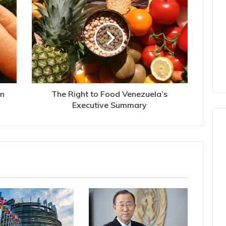
Right
to
Food
Venezuela’s
Executive
Summary
ón
The Right to Food Venezuela’s
Executive Summary