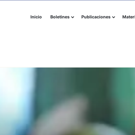
Inicio
Boletines
Publicaciones
Mater
ezuela’s report right to food