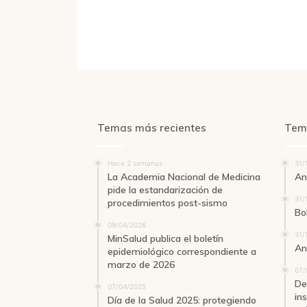
Temas más recientes
Tem
Hace 2 semanas
31/
La Academia Nacional de Medicina
An
pide la estandarización de
31/
procedimientos post-sismo
Bo
09/04/2026
31/
MinSalud publica el boletín
An
epidemiológico correspondiente a
marzo de 2026
07/
De
07/04/2025
in
Día de la Salud 2025: protegiendo