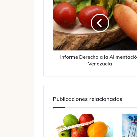
Derecho
a
la
Alimentación
Venezuela
Informe Derecho a la Alimentaci
Venezuela
Publicaciones relacionadas