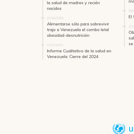
má
la salud de madres y recién
nacidos
09/
El
21/03/2025
Alimentarse sólo para sobrevivir
27/
trajo a Venezuela el combo letal
Ob
obesidad-desnutrición
sa
se 
11/02/2025
Informe Cualitativo de la salud en
Venezuela: Cierre del 2024