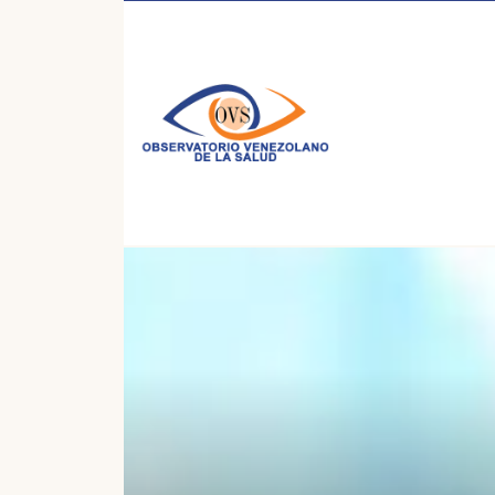
Inicio
/
Publicaciones
/
Derechos humanos
/
Ven