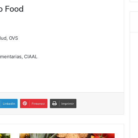
to Food
lud, OVS
imentarias, CIAAL
LinkedIn
Pinterest
Imprimir
The