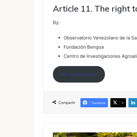
Article 11. The right 
By:
Observatorio Venezolano de la Sa
Fundación Bengoa
Centro de Investigaciones Agroal
Ver publicación
Compartir
Facebook
X
Informe