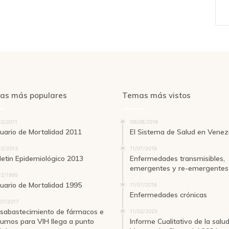
as más populares
Temas más vistos
12/2011
09/08/2016
uario de Mortalidad 2011
El Sistema de Salud en Venez
12/2013
11/07/2016
letin Epidemiológico 2013
Enfermedades transmisibles,
emergentes y re-emergentes
12/1995
uario de Mortalidad 1995
11/07/2016
Enfermedades crónicas
07/2017
sabastecimiento de fármacos e
11/02/2025
sumos para VIH llega a punto
Informe Cualitativo de la salu