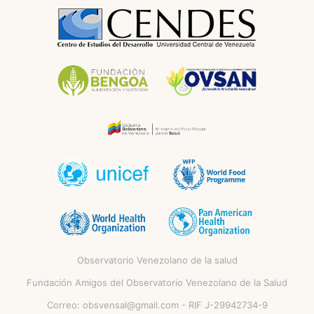
Observatorio Venezolano de la salud
Fundación Amigos del Observatorio Venezolano de la Salud
Correo:
obsvensal@gmail.com
- RIF J-29942734-9