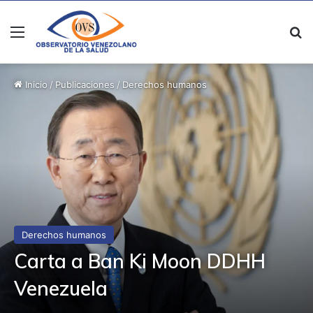
Menú
B
Inicio
/
Publicaciones
/
Derechos humanos
Derechos humanos
Carta a Ban Ki Moon DDHH
Venezuela