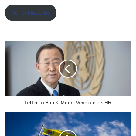
Ver publicación
Letter
to
Ban
Ki
Moon,
Venezuela's
HR
Letter to Ban Ki Moon, Venezuela's HR
OVS
contribuye
en
la