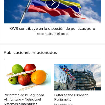
discusión
de
políticas
para
reconstruir
el
OVS contribuye en la discusión de políticas para
país
reconstruir el país
Publicaciones relacionadas
Panorama de la Seguridad
Letter to the European
Alimentaria y Nutricional:
Parliament
Sistemas alimentarios