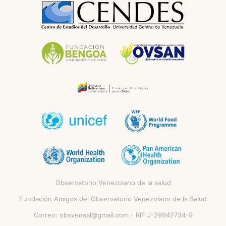
Observatorio Venezolano de la salud
Fundación Amigos del Observatorio Venezolano de la Salud
Correo:
obsvensal@gmail.com
- RIF J-29942734-9