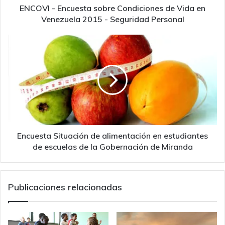
2015
ENCOVI - Encuesta sobre Condiciones de Vida en
-
Venezuela 2015 - Seguridad Personal
Seguridad
Personal
Encuesta
Situación
de
alimentación
en
estudiantes
de
escuelas
de
la
Encuesta Situación de alimentación en estudiantes
Gobernación
de escuelas de la Gobernación de Miranda
de
Miranda
Publicaciones relacionadas