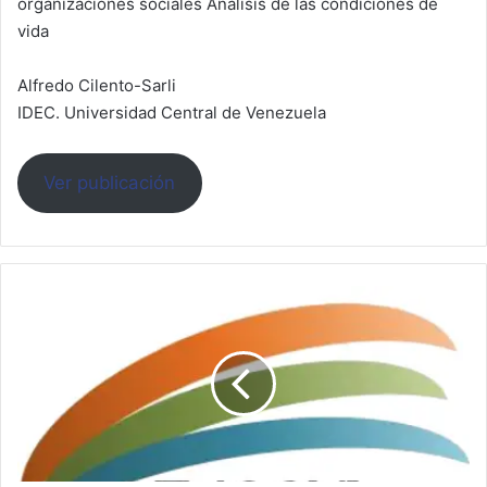
organizaciones sociales Análisis de las condiciones de
vida
Alfredo Cilento-Sarli
IDEC. Universidad Central de Venezuela
Ver publicación
ENCOVI
-
Encuesta
sobre
Condiciones
de
Vida
en
Venezuela