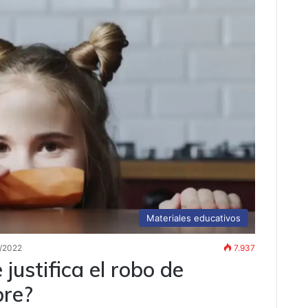
Materiales educativos
/2022
7.937
justifica el robo de
bre?