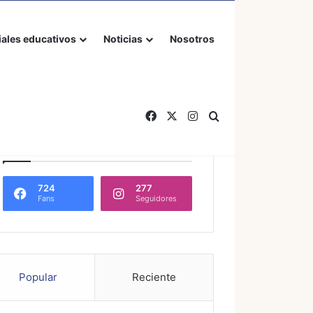
iales educativos
Noticias
Nosotros
Facebook
X
Instagram
Buscar por
Follow Us
724
277
Fans
Seguidores
Popular
Reciente