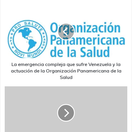
La
emergencia
compleja
que
sufre
Venezuela
y
la
actuación
de
La emergencia compleja que sufre Venezuela y la
la
actuación de la Organización Panamericana de la
Organización
Salud
Panamericana
de
Anuario
la
de
Salud
Mortalidad
2014