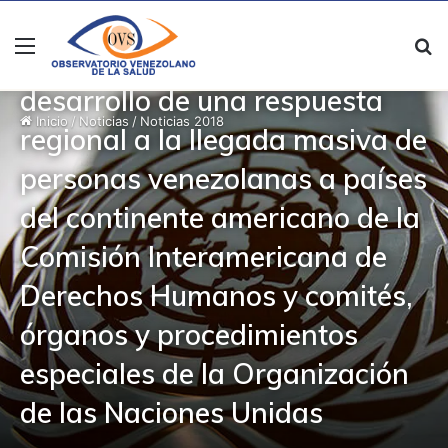
Noticias 2018
Menú
B
Declaración conjunta para el
desarrollo de una respuesta
Inicio
/
Noticias
/
Noticias 2018
regional a la llegada masiva de
personas venezolanas a países
del continente americano de la
Comisión Interamericana de
Derechos Humanos y comités,
órganos y procedimientos
especiales de la Organización
de las Naciones Unidas