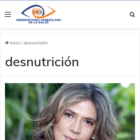
Menú
B
Inicio
/
desnutrición
desnutrición