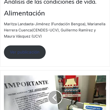
Análisis de las condiciones de vida.
Alimentación
Maritza Landaeta-Jiménez (Fundación Bengoa), Marianella
Herrera Cuenca(CENDES-UCV), Guillermo Ramírez y
Maura Vásquez (UCV)
Ver publicación
Crisis
en
la
disponibilidad
de
insumos
de