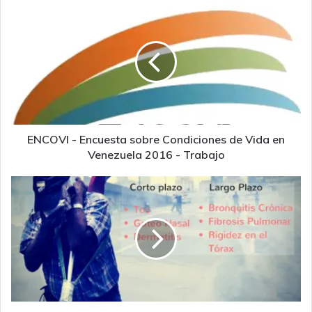
ENCOVI
-
Encuesta
sobre
Condiciones
de
Vida
en
Venezuela
2016
ENCOVI - Encuesta sobre Condiciones de Vida en
-
Venezuela 2016 - Trabajo
Trabajo
Ante
el
uso
excesivo
de
gases
lacrimógenos
y
agresiones