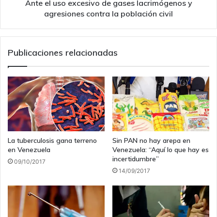
contra
Ante el uso excesivo de gases lacrimógenos y
la
agresiones contra la población civil
población
civil
Publicaciones relacionadas
La tuberculosis gana terreno
Sin PAN no hay arepa en
en Venezuela
Venezuela: “Aquí lo que hay es
incertidumbre”
09/10/2017
14/09/2017