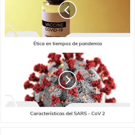
de
pandemia
Ética en tiempos de pandemia
Características
del
SARS
-
CoV
2
Características del SARS - CoV 2