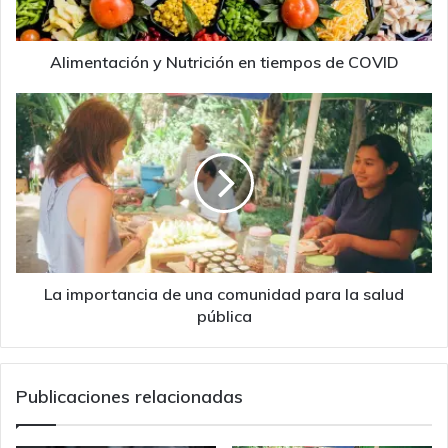
Alimentación y Nutrición en tiempos de COVID
La
importancia
de
una
comunidad
para
la
salud
pública
La importancia de una comunidad para la salud
pública
Publicaciones relacionadas