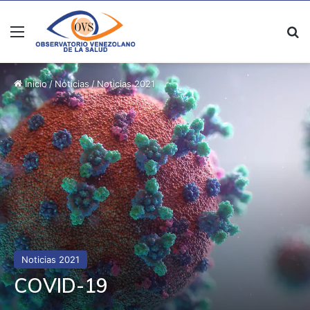
Menú
B
Inicio
/
Noticias
/
Noticias 2021
Noticias 2021
COVID-19